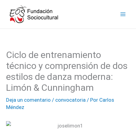
Ir
facebook
instagram
youtube
linkedin
al
contenido
Ciclo de entrenamiento
técnico y comprensión de dos
estilos de danza moderna:
Limón & Cunningham
Deja un comentario
/
convocatoria
/ Por
Carlos
Méndez