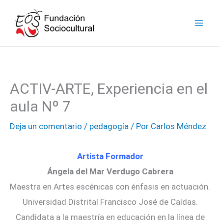
Ir
facebook
instagram
youtube
linkedin
al
contenido
ACTIV-ARTE, Experiencia en el
aula Nº 7
Deja un comentario
/
pedagogía
/ Por
Carlos Méndez
Artista Formador
Ángela del Mar Verdugo Cabrera
Maestra en Artes escénicas con énfasis en actuación.
Universidad Distrital Francisco José de Caldas.
Candidata a la maestría en educación en la línea de