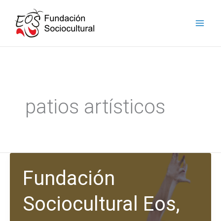
Ir
facebook
instagram
youtube
linkedin
al
contenido
patios artísticos
Fundación
Sociocultural Eos,