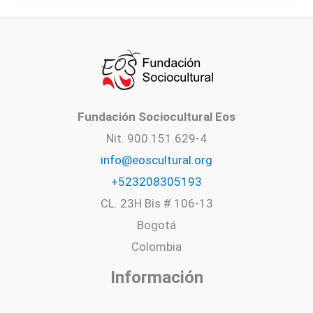
uno
de
ganadores
de
la
Fundación Sociocultural Eos
Beca
Nit. 900.151.629-4
Es
info@eoscultural.org
Cultura
+523208305193
Local
CL. 23H Bis # 106-13
Bogotá
Colombia
Información