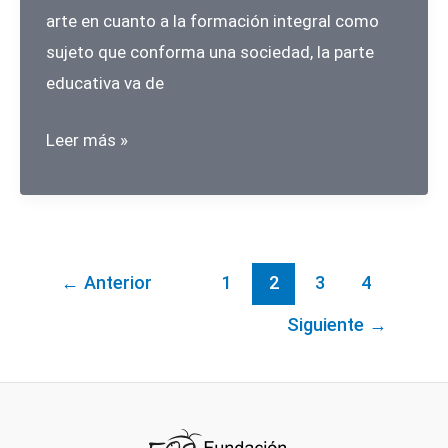
arte en cuanto a la formación integral como
sujeto que conforma una sociedad, la parte
educativa va de
ACTIV-
Leer más »
ARTE,
Experiencia
en
el
←
Anterior
1
2
3
4
aula
Siguiente
→
Nº
1