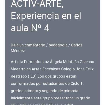
ACTIV-ARTE,
Listado
Experiencia en el
de
inscritos
aula Nº 4
y
participantes
al
Deja un comentario
/
pedagogía
/
Carlos
Modulo
Méndez
1
Artista Formador Luz Ángela Montaña Galeano
Maestra en Artes Escénicas Colegio José Félix
Restrepo (IED) Los dos grupos están
conformados por estudiantes de Ciclo 1,
grados primero y segundo de primaria.
Inicialmente este grupo presentaba un grado