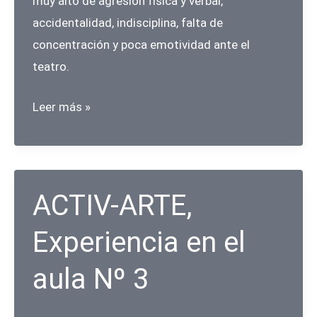
muy alto de agresión física y verbal,
accidentalidad, indisciplina, falta de
concentración y poca emotividad ante el
teatro.
ACTIV-
Leer más »
ARTE,
Experiencia
en
el
ACTIV-ARTE,
aula
Experiencia en el
Nº
4
aula Nº 3