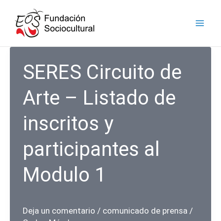
Ir
facebook
instagram
youtube
linkedin
al
contenido
SERES Circuito de
Arte – Listado de
inscritos y
participantes al
Modulo 1
Deja un comentario
/
comunicado de prensa
/